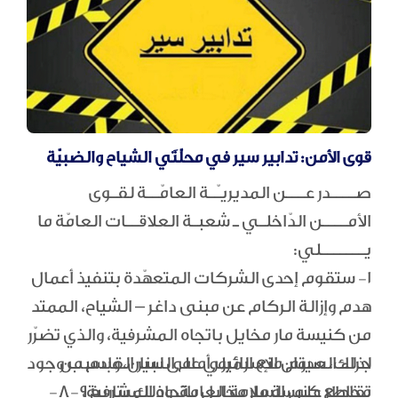
قوى الأمن: تدابير سير في محلّتَي الشياح والضبيّة
صــــدر عـــن المديريـّـة العامّــة لقـوى
الأمــــن الدّاخلـي ـ شعبـة العلاقــات العامّة ما
يـــــــلي:
1- ستقوم إحدى الشركات المتعهّدة بتنفيذ أعمال
هدم وإزالة الركام عن مبنى داغر – الشياح، الممتد
من كنيسة مار مخايل باتجاه المشرفية، والذي تضرّر
لذلك، سيتم منع المرور أمام السير القادم من
جراء العدوان الإسرائيلي على لبنان، وبسبب وجود
تقاطع كنيسة مار مخايل باتجاه المشرفية،
مخاطر على السلامة العامة، وذلك بتاريخ 9-8-