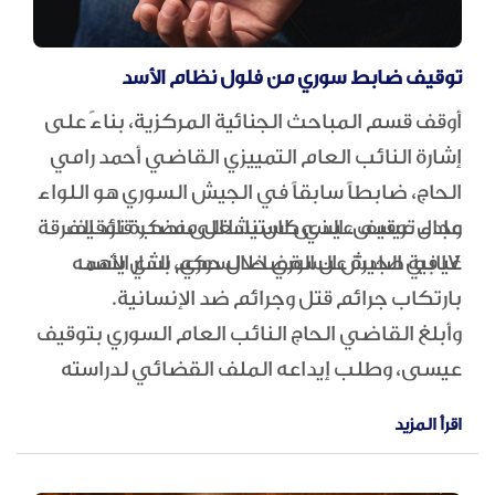
توقيف ضابط سوري من فلول نظام الأسد
أوقف قسم المباحث الجنائية المركزية، بناءً على
إشارة النائب العام التمييزي القاضي أحمد رامي
الحاج، ضابطاً سابقاً في الجيش السوري هو اللواء
وجاء توقيف عيسى استنادا الى مذكرة توقيف
عادل عيسى، الذي كان يشغل منصب قائد الفرقة
17 في الجيش السوري خلال حكم بشار الأسد.
غيابية صادرة عن القضاء السوري، الذي يتهمه
بارتكاب جرائم قتل وجرائم ضد الإنسانية.
وأبلغ القاضي الحاج النائب العام السوري بتوقيف
عيسى، وطلب إيداعه الملف القضائي لدراسته
والبت في إمكانية تسليمه.
اقرأ المزيد