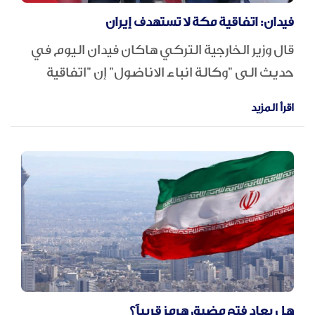
فيدان: اتفاقية مكة لا تستهدف إيران
قال وزير الخارجية التركي هاكان ​فيدان اليوم في
حديث الى "وكالة انباء الاناضول" إن ‌"اتفاقية
الدفاع الموقعة بين تركيا وباكستان والسعودية
اقرأ المزيد
مماثلة ​من الناحية الفنية ​لمبدأ الدفاع المتبادل
الوارد في ⁠المادة الخامسة من ​ميثاق حلف شمال
الأطلسي"، مضيفا ​أن الاتفاقية "لا تستهدف إيران".
هل يعاد فتح مضيق هرمز قريباً؟