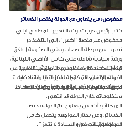
محفوض: من يتعاون مع الدولة يختصر الخسائر
كتب رئيس حزب "حركة التغيير" المحامي ايلي
محفوض عبر منصة "اكس": إلى التنفيذ در
‏نقترب من مرحلة الحصاد. وعلى الحكومة إطلاق
ورشة سيادية شاملة على كامل الأراضي اللبنانية،
‏هذه ليست مفاوضات على مناطق أو تقاسم
تبدأ بتفكيك كل منظومات الميليشيا الخارجة عن
الدولة: الأنفاق، المخازن، مراكز القيادة، شبكات
نفوذ، بل استعادة كاملة لسيادة الدولة. لا سيادة
الاتصالات، وسائر البنى العسكرية والأمنية.
مجتزأة، ولا سلاح أو قرار أمنيا خارج مؤسساتها.
‏على التنظيم المسلح أن يدرك أن زمن الاحتفاظ
بمنظوماته خارج الدولة قد انتهى.
‏المرحلة بدأت: من يتعاون مع الدولة يختصر
الخسائر، ومن يختار المواجهة يتحمل كامل
مسؤولية نتائج خياره.
‏الدولة فوق الجميع، والسيادة لا تتجزأ" .