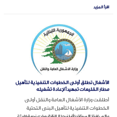
والاستعداد لما وصفته بـ"انقطاع الجاذبية" عند
اقرأ المزيد
الساعة 14:33 بتوقيت غرينتش.
الأشغال تطلق أولى الخطوات التنفيذية لتأهيل
مطار القليعات تمهيداً لإعادة تشغيله
أطلقت وزارة الأشغال العامة والنقل أولى
الخطوات التنفيذية لتأهيل البنى التحتية
والمرافق المرتبطة بمطار القليعات – مطار
وفي هذا السياق، أعلنت الوزارة عبر منصة هيئة