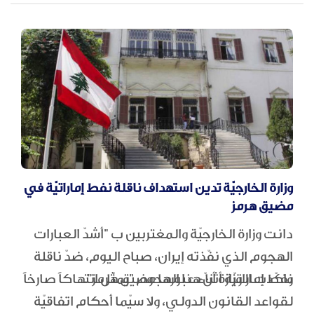
وزارة الخارجيّة تدين استهداف ناقلة نفط إماراتيّة في
مضيق هرمز
دانت وزارة الخارجيّة والمغتربين ب "أشدّ العبارات
الهجوم الذي نفّذته إيران، صباح اليوم، ضدّ ناقلة
نفط إماراتيّة أثناء عبورها مضيق هرمز".
واكّدت الوزارة أنّ هذا الهجوم "يمثّل انتهاكاً صارخاً
لقواعد القانون الدولي، ولا سيّما أحكام اتفاقيّة