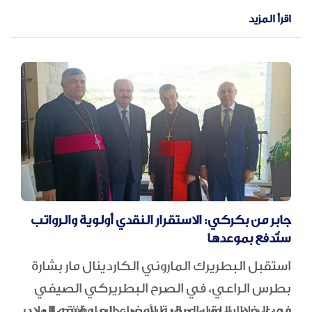
اقرأ المزيد
جابر من بكركي: الاستقرار النقدي أولوية والرواتب
ستُدفع بموعدها
استقبل البطريرك الماروني الكاردينال مار بشارة
بطرس الراعي، في الصرح البطريركي الصيفي
في الديمان، وزير المالية ياسين جابر، يرافقه المدير
وجرى خلال اللقاء عرض للأوضاع العامة في البلاد،