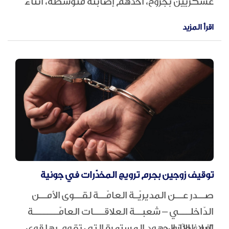
عسكريين بجروح، أحدهم إصابتُه متوسطة، أثناء
عملهم على تفكيك ذخائر غير منفجرة في بلدة
اقرأ المزيد
زوطر الغربية - النبطية.
توقيف زوجين بجرم ترويج المخدّرات في جونية
صــدر عــن المديريّـة العامّــة لقــوى الأمــن
الدّاخلـــي – شعبــة العلاقـــات العامّـــــــة
البلاغ الآتي:
"في إطار الجهود المستمرة التي تقوم بها قوى