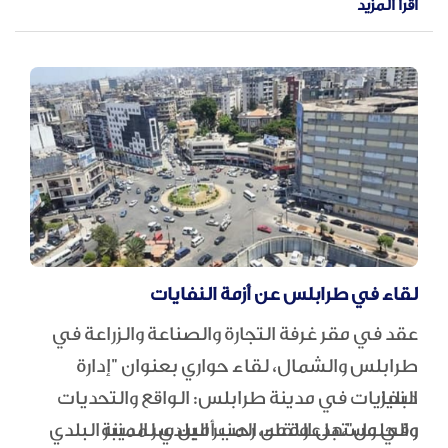
اقرأ المزيد
"فرانس برس".
السبت، على أن يستمر حتى السابع من أيلول
المقبل.
لقاء في طرابلس عن أزمة النفايات
عقد في مقر غرفة التجارة والصناعة والزراعة في
طرابلس والشمال، لقاء حواري بعنوان "إدارة
دبليز
النفايات في مدينة طرابلس: الواقع والتحديات
والحلول"، بدعوة من المنبر البلدي لمدينة
وفي مستهل اللقاء، رحب أمين سر المنبر البلدي