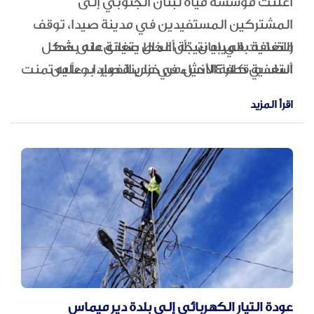
أعلنت مؤسسة مياه لبنان الجنوبي إلى
المشتركين المستفيدين في مدينة صيدا، توقف
التغذية بالمياه نتيجة أعمال صيانة على خط
واضافت في بيان: "أن الخط يتغذى منه بشكل
التغذية قطر ١٤ انش من خزان الفوار، بدءاً من
أساسي كافة الأحياء في مدينة صيدا. وعليه تمنت
صباح الاثنين، من الثامنة صباحاً لغاية الثانية
المؤسسة على المشتركين ترشيد استهلاك المياه
اقرأ المزيد
ظهراً.
وتقنينه الى الحد الاقصى الى حين الانتهاء من
اعمال الصيانة في أسرع وقت ممكن".
عودة التيار الكهربائي إلى بلدة دير ميماس